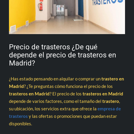
Precio de trasteros ¿De qué
depende el precio de trasteros en
Madrid?
¿Has estado pensando en alquilar o comprar un
trastero en
Madrid
? ¿Te preguntas cómo funciona el precio de los
trasteros en Madrid
? El precio de los
trasteros en Madrid
depende de varios factores, como el tamaño del
trastero
,
su ubicación, los servicios extra que ofrece la
empresa de
trasteros
y las ofertas o promociones que puedan estar
disponibles.