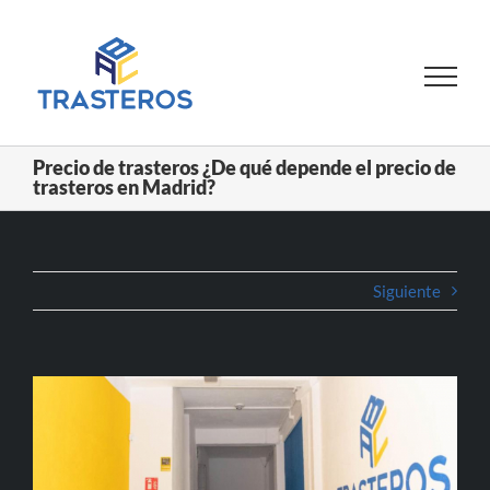
Saltar
al
contenido
Precio de trasteros ¿De qué depende el precio de
trasteros en Madrid?
Siguiente
Ver
imagen
más
grande