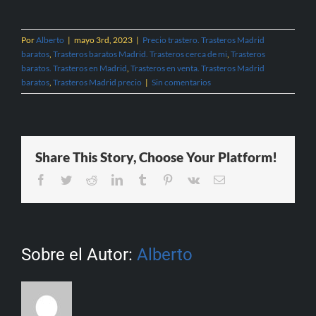
Por
Alberto
|
mayo 3rd, 2023
|
Precio trastero. Trasteros Madrid
baratos
,
Trasteros baratos Madrid. Trasteros cerca de mi
,
Trasteros
baratos. Trasteros en Madrid
,
Trasteros en venta. Trasteros Madrid
baratos
,
Trasteros Madrid precio
|
Sin comentarios
Share This Story, Choose Your Platform!
Facebook
Twitter
Reddit
LinkedIn
Tumblr
Pinterest
Vk
Correo
electrónico
Sobre el Autor:
Alberto